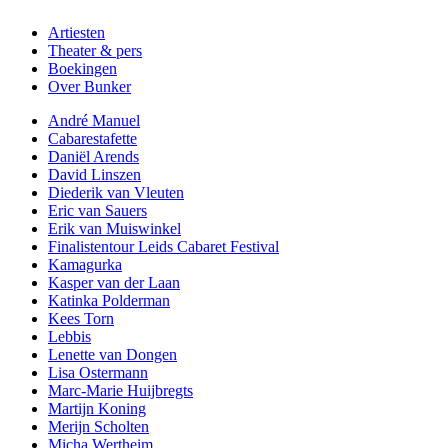
Artiesten
Theater & pers
Boekingen
Over Bunker
André Manuel
Cabarestafette
Daniël Arends
David Linszen
Diederik van Vleuten
Eric van Sauers
Erik van Muiswinkel
Finalistentour Leids Cabaret Festival
Kamagurka
Kasper van der Laan
Katinka Polderman
Kees Torn
Lebbis
Lenette van Dongen
Lisa Ostermann
Marc-Marie Huijbregts
Martijn Koning
Merijn Scholten
Micha Wertheim