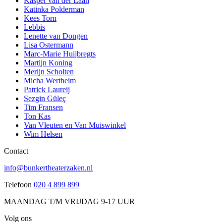
Kasper van der Laan
Katinka Polderman
Kees Torn
Lebbis
Lenette van Dongen
Lisa Ostermann
Marc-Marie Huijbregts
Martijn Koning
Merijn Scholten
Micha Wertheim
Patrick Laureij
Sezgin Güleç
Tim Fransen
Ton Kas
Van Vleuten en Van Muiswinkel
Wim Helsen
Contact
info@bunkertheaterzaken.nl
Telefoon
020 4 899 899
MAANDAG T/M VRIJDAG 9-17 UUR
Volg ons